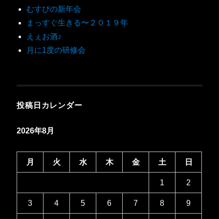
むすびの新年会
まっすぐ生きる〜２０１９年
えぇお酒♪
月に1度の研修会
投稿日カレンダー
2026年8月
月
火
水
木
金
土
日
1
2
3
4
5
6
7
8
9