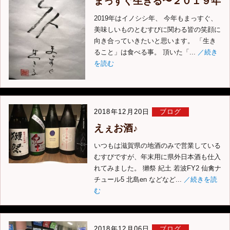
まっすぐ生きる〜２０１９年
2019年はイノシシ年、 今年もまっすぐ、
美味しいものとむすびに関わる皆の笑顔に
向き合っていきたいと思います。 「生き
ること」は食べる事。 頂いた「...
／続き
を読む
2018年12月20日
ブログ
えぇお酒♪
いつもは滋賀県の地酒のみで営業している
むすびですが、年末用に県外日本酒も仕入
れてみました。 獺祭 紀土 若波FY2 仙禽ナ
チュール5 北島en などなど...
／続きを読
む
2018年12月06日
ブログ