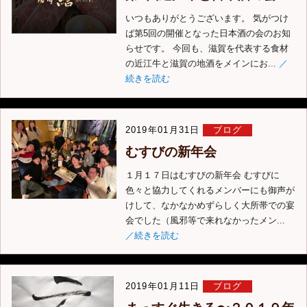
いつもありがとうございます。 気がつけ
ば第5回の開催となった日本酒の会のお知
らせです。 今回も、滋賀を代表する食材
の近江牛と滋賀の地酒をメインにお...
／
続きを読む
2019年01月31日
ブログ
むすびの新年会
１月１７日はむすびの新年会 むすびに
色々と協力してくれるメンバーにも御声が
けして、なかなかめずらしく大所帯での宴
会でした（風邪等で来れなかったメン...
／続きを読む
2019年01月11日
ブログ