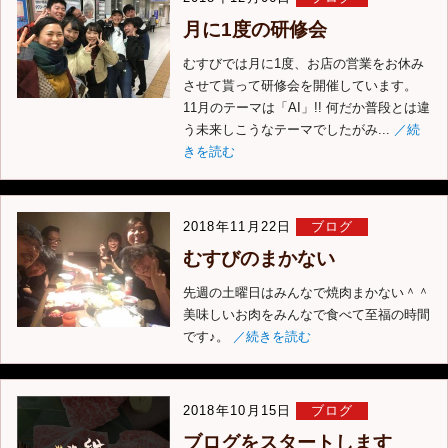
月に1度の研修会
むすびでは月に1度、お店の営業をお休み
させて貰って研修会を開催しています。
11月のテーマは「AI」!! 何だか普段とは違
う未来しこうなテーマでしたがみ...
／続
きを読む
2018年11月22日
ブログ
むすびのまかない
先週の土曜日はみんなで焼肉まかない＾＾
美味しいお肉をみんなで食べて至福の時間
です♪。
／続きを読む
2018年10月15日
ブログ
ブログをスタートします